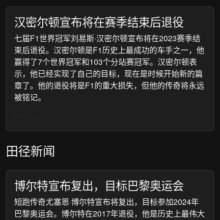
汉密尔顿宣布将在赛季结束后退役
七届F1世界冠军刘易斯·汉密尔顿宣布将在2023赛季结
束后退役。汉密尔顿是F1历史上最成功的车手之一，他
赢得了7个世界冠军和103个分站赛冠军。汉密尔顿表
示，他已经实现了自己的目标，现在是时候开始新的篇
章了。他的退役将是F1的重大损失，但他的传奇将永远
被铭记。
2023-07-10 14:00
田径新闻
博尔特宣布复出，目标巴黎奥运会
短跑传奇尤塞恩·博尔特宣布将复出，目标参加2024年
巴黎奥运会。博尔特在2017年退役，他是历史上最伟大