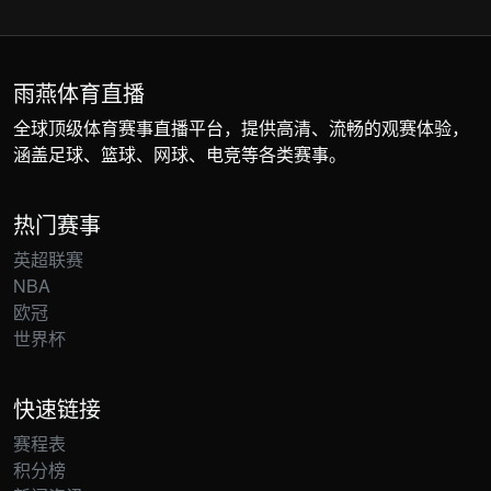
雨燕体育直播
全球顶级体育赛事直播平台，提供高清、流畅的观赛体验，
涵盖足球、篮球、网球、电竞等各类赛事。
热门赛事
英超联赛
NBA
欧冠
世界杯
快速链接
赛程表
积分榜