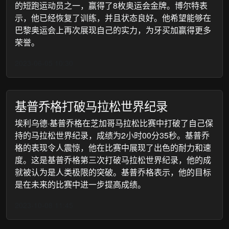
的短跑运动员之一，赢得了8枚奥运会金牌。博尔特表
示，他已经恢复了训练，并且状态良好。他希望能够在
巴黎奥运会上再次展现自己的实力，为牙买加赢得更多
荣誉。
2023-06-05 10:30
基普乔格打破马拉松世界纪录
埃利乌德·基普乔格在芝加哥马拉松比赛中打破了自己保
持的马拉松世界纪录，成绩为2小时00分35秒。基普乔
格的表现令人震惊，他在比赛中展现了出色的耐力和速
度。这是基普乔格第三次打破马拉松世界纪录，他的成
就被认为是人类极限的突破。基普乔格表示，他的目标
是在未来的比赛中进一步提高成绩。
2023-10-08 11:45