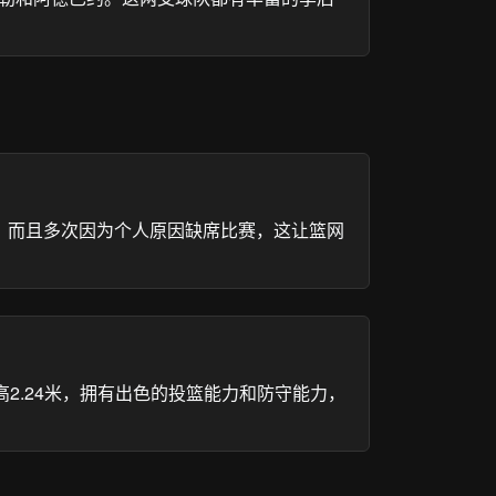
，而且多次因为个人原因缺席比赛，这让篮网
2.24米，拥有出色的投篮能力和防守能力，