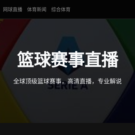
网球直播
体育新闻
综合体育
篮球赛事直播
全球顶级篮球赛事，高清直播，专业解说