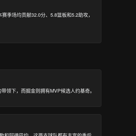
季场均贡献32.0分、5.8篮板和5.2助攻，
带领下，而掘金则拥有MVP候选人约基奇。
特勒和阿德巴约。这两支球队都有丰富的季后