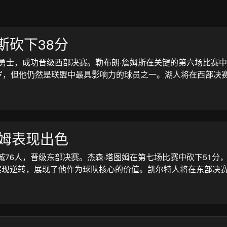
斯砍下38分
州勇士，成功晋级西部决赛。勒布朗·詹姆斯在关键的第六场比赛
岁，但他仍然是联盟中最具影响力的球员之一。湖人将在西部决
图姆表现出色
城76人，晋级东部决赛。杰森·塔图姆在第七场比赛中砍下51
实现逆转，展现了他作为球队核心的价值。凯尔特人将在东部决