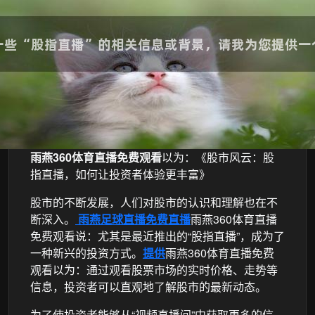
雨燕360体育直播免费观看
以为：《股市风云：股
指直播，如何让投资者体验更丰富》
股市的不断发展，人们对股市的认识和理解也在不
断深入。
雨燕足球直播免费直播
雨燕360体育直播
免费观看说：尤其是最近推出的“股指直播”，成为了
一种新兴的投资方式。
提供
雨燕360体育直播免费
观看以为：通过观看股票市场的实时价格、走势等
信息，投资者可以直观地了解股市的最新动态。
为了使投资者能够从“视频直播间”中获取更多的信