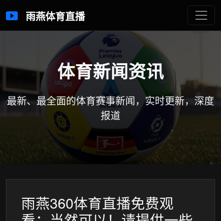
雨燕体育直播
体育新闻资讯
最新、最全面的体育赛事新闻，实时更新，深度
报道
雨燕360体育直播免费观
看：当然可以！请提供一些